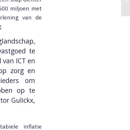
 500 miljoen met
erlening van de
.
rglandschap,
astgoed te
 van ICT en
 op zorg en
bieders om
bben op te
ctor Gulickx,
abiele inflatie