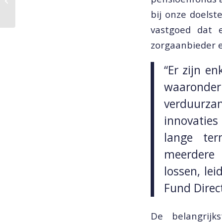
acquires new
bij onze doelst
residential care
complex in Ri...
vastgoed dat e
zorgaanbieder e
“Er zijn e
waaronder
verduurzam
innovatie
lange te
meerdere 
lossen, lei
Fund Direc
De belangrijks