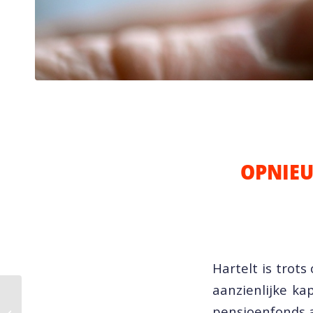
OPNIEU
Hartelt is trot
aanzienlijke ka
Apollo Healthcare
Property Fund
pensioenfonds a