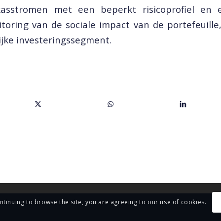
kasstromen met een beperkt risicoprofiel en 
oring van de sociale impact van de portefeuill
ijke investeringssegment.
ontinuing to browse the site, you are agreeing to our use of cookies.