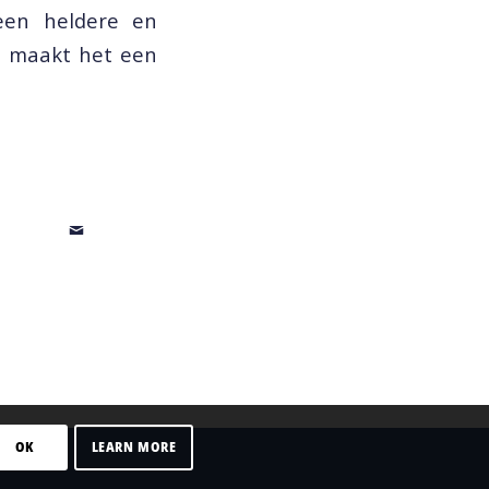
een heldere en
e, maakt het een
OK
LEARN MORE