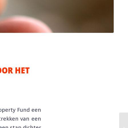
OOR HET
roperty Fund een
ntrekken van een
een stap dichter