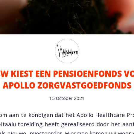
W KIEST EEN PENSIOENFONDS V
APOLLO ZORGVASTGOEDFONDS
15 October 2021
s om aan te kondigen dat het Apollo Healthcare P
pitaaluitbreiding heeft gerealiseerd door het aa
ls nieuwe investeerder. Hiermee komen wij weer 