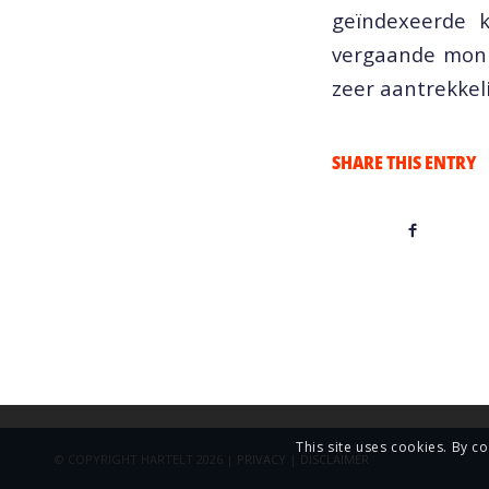
geïndexeerde 
vergaande monit
zeer aantrekkel
SHARE THIS ENTRY
This site uses cookies. By c
© COPYRIGHT HARTELT 2026 |
PRIVACY
|
DISCLAIMER