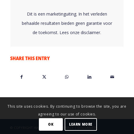
Dit is een marketinguiting. In het verleden
behaalde resultaten bieden geen garantie voor
de toekomst. Lees onze
disclaimer
.
SHARE THIS ENTRY
This site uses cookies. By continuing to browse the site, you are
agreeing to our use of cookies.
OK
LEARN MORE
© COPYRIGHT HARTELT 2026 |
PRIVACY
|
DISCLAIMER