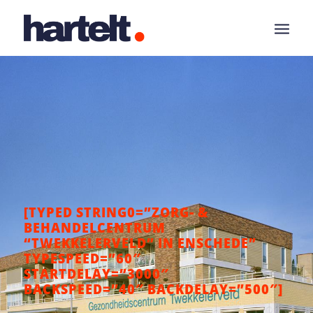
[TYPED STRING0=”ZORG- &
BEHANDELCENTRUM
“TWEKKELERVELD” IN ENSCHEDE”
TYPESPEED=”60″
STARTDELAY=”3000″
BACKSPEED=”40″ BACKDELAY=”500″]