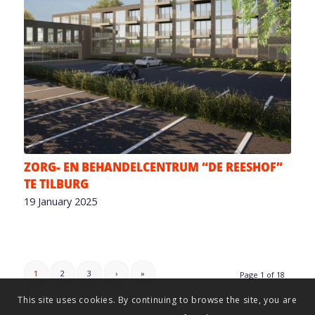
ZORG- EN BEHANDELCENTRUM “DE REESHOF”
TE TILBURG
19 January 2025
1
2
3
›
»
Page 1 of 18
This site uses cookies. By continuing to browse the site, you are