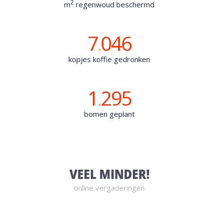
2
m
regenwoud beschermd
7
046
.
kopjes koffie gedronken
1
295
.
bomen geplant
VEEL MINDER!
online vergaderingen